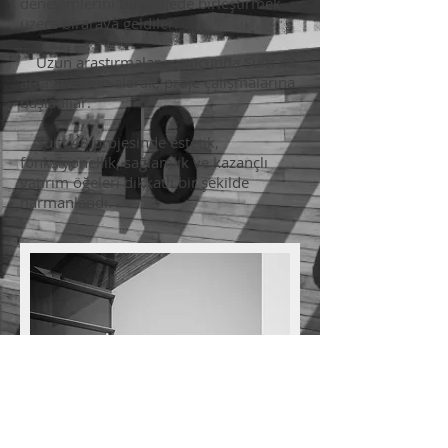
deneyimlerini bu projede birleştirmek
üzere biraraya geldiler.
Uzun araştırmalar sonucunda Suitt 48
arsasını satın alarak, proje çalışmalarına
başladılar.
Suitt 48 projesinde estetik,
fonksiyonellik, sağlamlık ve kazançlı
yatırım öğeleri dikkatli bir şekilde
harmanlandı.