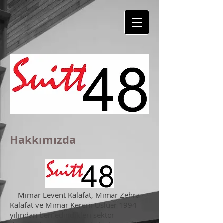
Hakkımızda
Mimar Levent Kalafat, Mimar Zehra
Kalafat ve Mimar Kerem Usluer 1994
yılından beri edindikleri sektör